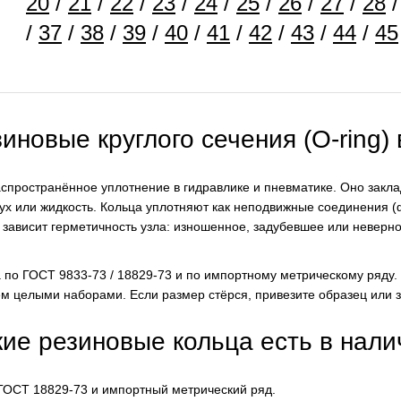
20
/
21
/
22
/
23
/
24
/
25
/
26
/
27
/
28
/
37
/
38
/
39
/
40
/
41
/
42
/
43
/
44
/
45
иновые круглого сечения (O-ring)
распространённое уплотнение в гидравлике и пневматике. Оно закл
ух или жидкость. Кольца уплотняют как неподвижные соединения (ф
 зависит герметичность узла: изношенное, задубевшее или неверно
 по ГОСТ 9833-73 / 18829-73 и по импортному метрическому ряду
м целыми наборами. Если размер стёрся, привезите образец или 
кие резиновые кольца есть в нали
ГОСТ 18829-73 и импортный метрический ряд.