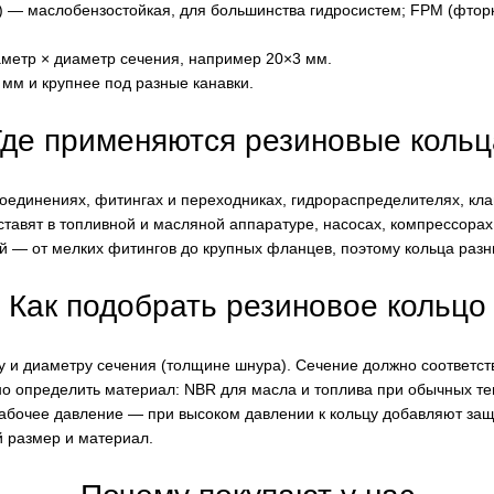
 — маслобензостойкая, для большинства гидросистем; FPM (фторка
метр × диаметр сечения, например 20×3 мм.
мм и крупнее под разные канавки.
Где применяются резиновые кольц
соединениях, фитингах и переходниках, гидрораспределителях, кла
ставят в топливной и масляной аппаратуре, насосах, компрессорах
 — от мелких фитингов до крупных фланцев, поэтому кольца разн
Как подобрать резиновое кольцо
 и диаметру сечения (толщине шнура). Сечение должно соответств
о определить материал: NBR для масла и топлива при обычных те
рабочее давление — при высоком давлении к кольцу добавляют защ
й размер и материал.