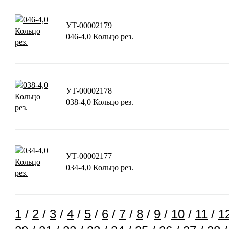
УТ-00002179
046-4,0 Кольцо рез.
УТ-00002178
038-4,0 Кольцо рез.
УТ-00002177
034-4,0 Кольцо рез.
1
/
2
/
3
/
4
/
5
/
6
/
7
/
8
/
9
/
10
/
11
/
1