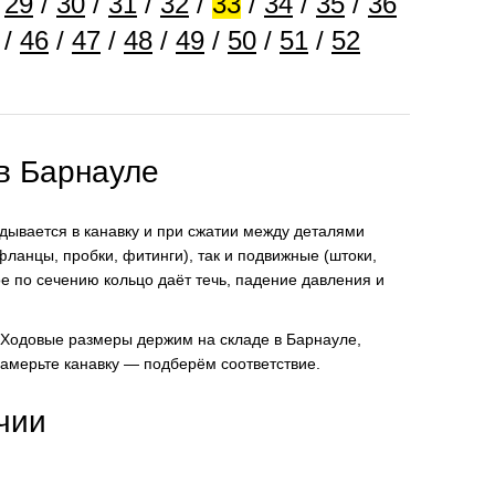
/
29
/
30
/
31
/
32
/
33
/
34
/
35
/
36
/
46
/
47
/
48
/
49
/
50
/
51
/
52
 в Барнауле
адывается в канавку и при сжатии между деталями
ланцы, пробки, фитинги), так и подвижные (штоки,
е по сечению кольцо даёт течь, падение давления и
. Ходовые размеры держим на складе в Барнауле,
замерьте канавку — подберём соответствие.
чии