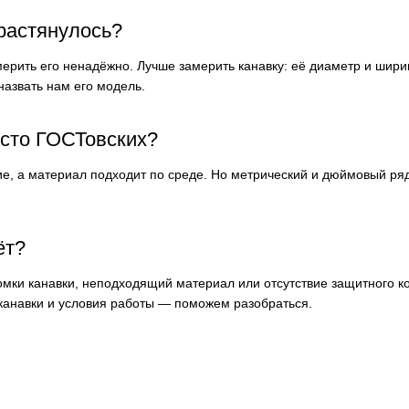
 растянулось?
ерить его ненадёжно. Лучше замерить канавку: её диаметр и шири
назвать нам его модель.
сто ГОСТовских?
ие, а материал подходит по среде. Но метрический и дюймовый ряд
ёт?
мки канавки, неподходящий материал или отсутствие защитного ко
 канавки и условия работы — поможем разобраться.